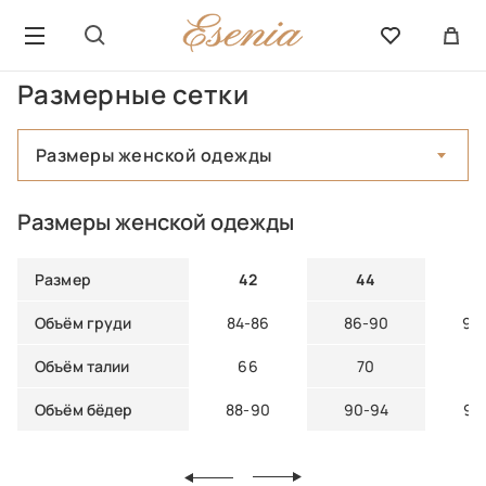
Размерные сетки
Размеры женской одежды
Размеры женской одежды
Размер
42
44
4
Объём груди
84-86
86-90
90
Объём талии
66
70
7
Объём бёдер
88-90
90-94
94