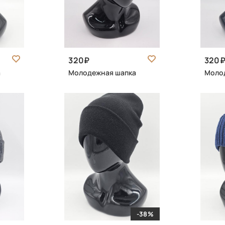
320
320
а
Молодежная шапка
Моло
-38%