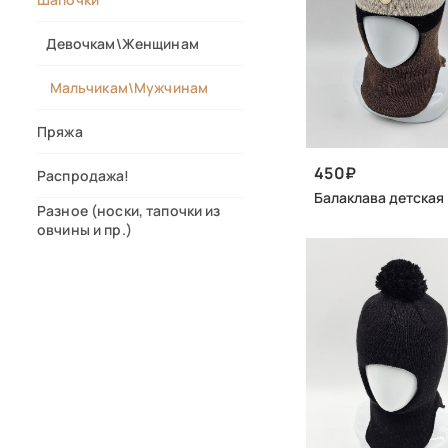
Девочкам\Женщинам
Мальчикам\Мужчинам
Пряжа
450
Распродажа!
Балаклава детская
Разное (носки, тапочки из
овчины и пр.)