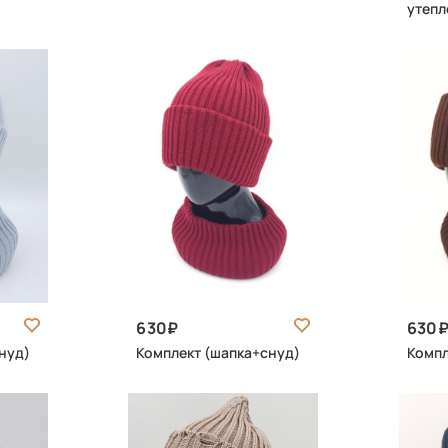
утепл
630
630
нуд)
Комплект (шапка+снуд)
Компл