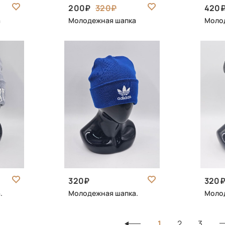
200
320
420
а
Молодежная шапка
Моло
320
320
.
Молодежная шапка.
Молод
1
2
3