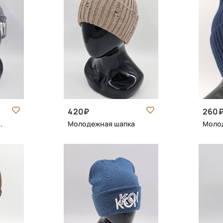
420
260
.
Молодежная шапка
Моло