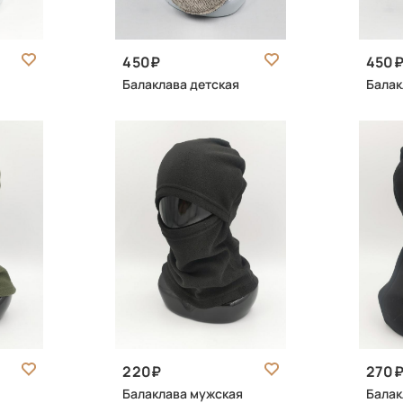
450
450
Балаклава детская
Балак
220
270
Балаклава мужская
Балак