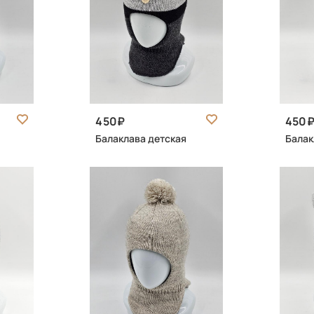
450
450
Балаклава детская
Балак