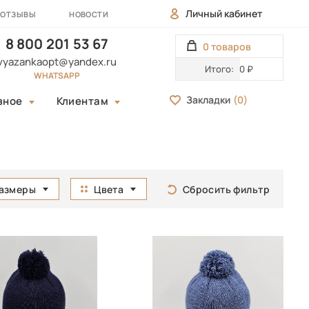
Личный кабинет
ОТЗЫВЫ
НОВОСТИ
8 800 201 53 67
0 товаров
vyazankaopt@yandex.ru
Итого:
0 ₽
WHATSAPP
Закладки
(
0
)
зное
Клиентам
азмеры
Цвета
Сбросить фильтр