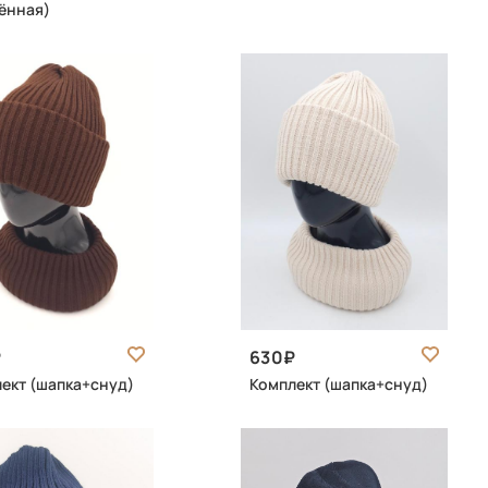
ённая)
630
ект (шапка+снуд)
Комплект (шапка+снуд)