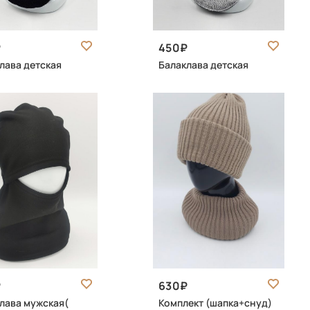
450
лава детская
Балаклава детская
630
лава мужская(
Комплект (шапка+снуд)